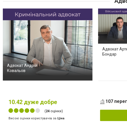
Адво
Адвокат Арт
Бондар
Адвокат Андрій
Ковальов
10.42
дуже добре
107 перег
(
24
оцінки)
Високі оцінки користувачів за
Ціна