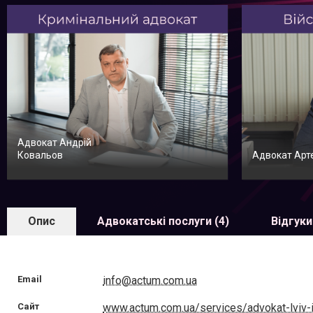
Адвокат Андрій
Ковальов
Адвокат Арт
Опис
Адвокатські послуги (4)
Відгуки
Email
info@actum.com.ua
Сайт
www.actum.com.ua/services/advokat-lviv-i