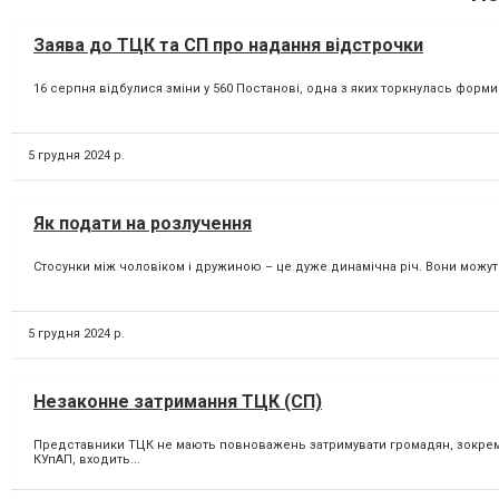
Заява до ТЦК та СП про надання відстрочки
16 серпня відбулися зміни у 560 Постанові, одна з яких торкнулась форми
5 грудня 2024 р.
Як подати на розлучення
Стосунки між чоловіком і дружиною – це дуже динамічна річ. Вони можуть я
5 грудня 2024 р.
Незаконне затримання ТЦК (СП)
Представники ТЦК не мають повноважень затримувати громадян, зокрема 
КУпАП, входить...