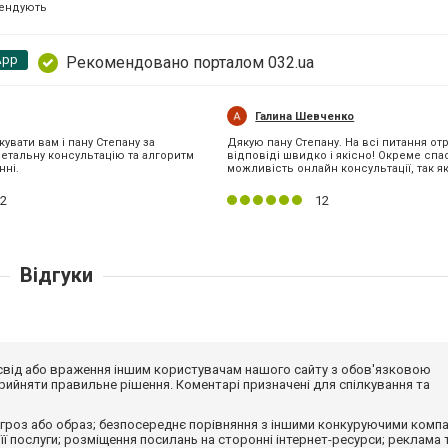
ендують
App
Рекомендовано порталом 032.ua
Галина Шевченко
кувати вам і пану Степану за
Дякую пану Степану. На всі питання от
детальну консультацію та алгоритм
відповіді швидко і якісно! Окреме спа
нні.
можливість онлайн консультації, так я
2
12
Відгуки
досвід або враження іншим користувачам нашого сайту з обов'язковою
ийняти правильне рішення. Коментарі призначені для спілкування та
гроз або образ; безпосереднє порівняння з іншими конкуруючими компа
 її послуги; розміщення посилань на сторонні інтернет-ресурси; реклама 