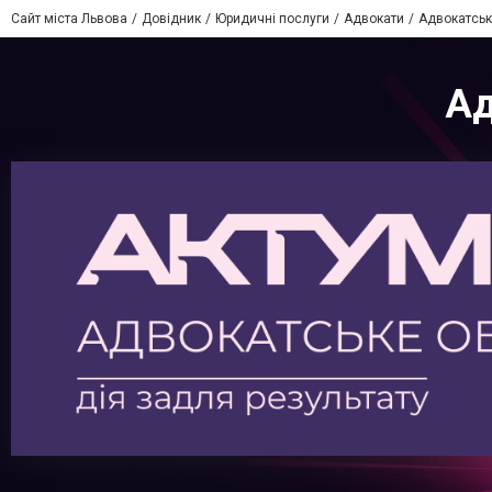
Сайт міста Львова
Довідник
Юридичні послуги
Адвокати
Адвокатськ
Ад