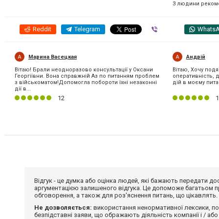
3 людини реком
Reddit
Telegram
Viber
Whats
Марина Васецкая
Андрій
Вітаю! Брали неодноразово консультації у Оксани
Вітаю, Хочу подя
Георгіївни. Вона справжній Аз по питанням проблем
оперативність, 
з військоматом!Допомогла побороти їхні незаконні
дій в моєму пита
дії в...
12
1
Відгук - це думка або оцінка людей, які бажають передати 
аргументацією залишеного відгука. Це допоможе багатьом пр
обговорення, а також для роз'яснення питань, що цікавлять.
Не дозволяється:
використання ненормативної лексики, по
безпідставні заяви, що ображають діяльність компанії і / або