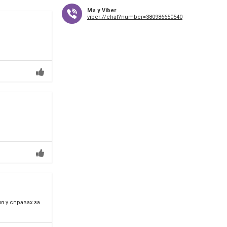
Ми у Viber
viber://chat?number=380986650540
 у справах за