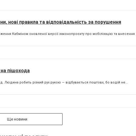
ни, нові правила та відповідальність за порушення
ення Кабміном оновленої версії законопроєкту про мобілізацію та внесення йо
 на пішохода
. Людина робить різкий рух рукою — відбувається поштовх, бо водій не...
Ще новини