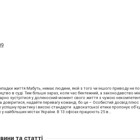
09
ипадки життя Мабуть, немає людини, якій з того чи іншого приводу не по
ицтво в суді. Тим більше зараз, коли час бентежний, а законодавство мі
арно зустрітися у доленосний момент свого життя з чужою некомпетент
довіритися, надайте перевагу команді, бо це – Особистий досвід плюс 
у успішну практику і високі стандарти адвокатської етики пропонує об’
у найбільших містах України. В 13 офісах працюють 25 в...
вини та статті