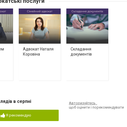
катські послуги
ем
Адвокат Наталя
Складання
Коровіна
документів
лядів в серпні
Авторизуйтесь
,
щоб оцінити і порекомендувати
Я рекомендую