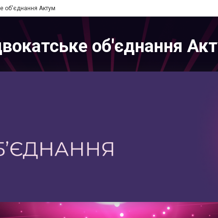
е об'єднання Актум
вокатське об'єднання Ак