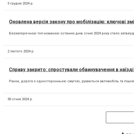
5 грудня 2024 р.
Оновлена версія закону про мобілізацію: ключові змі
Беззаперечною топ-новиною останніх днів січня 2024 року стало затвердж
2 лютого 2024 р.
Справу закрито: спростували обвинувачення в наїзді
Ранок, дорога з односторонньою смугою, рухаються автомобіль та пішохід
30 січня 2024 р.