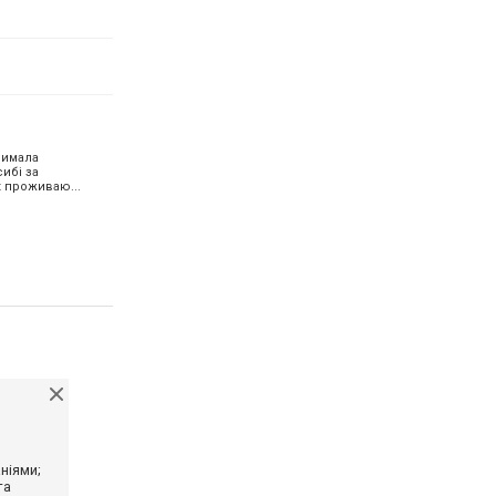
римала
сибі за
к проживаю...
ніями;
та