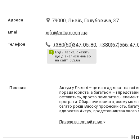
Адреса
79000, Львів, Голубовича, 37
Email
info@actum.com.ua
Телефон
+380(50)347-05-80
,
+380(67)566-47-
Будь ласка, скажіть,
що дізналися номер
на сайті 032.ua
Про нас
Актум у Львові – це ваш адвокат на всі в
порада юриста, а багатьом – і представн
оступитись, просто помилитись, елемент
програти. Обираючи юриста, якому можна 
багато років Високу професійність, багат
адвокатів Актум, представництва якого є 
Показати повний опис
Но