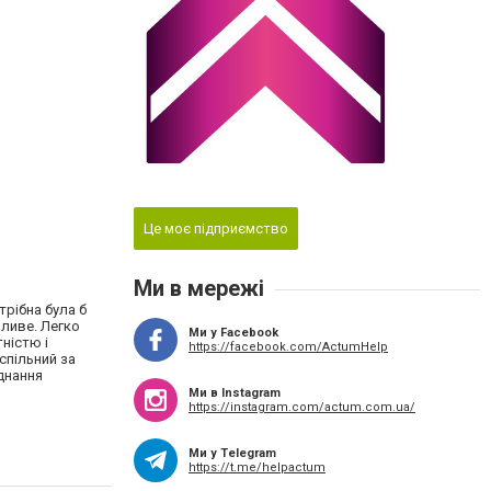
Це моє підприємство
Ми в мережі
трібна була б
нливе. Легко
Ми у Facebook
ністю і
https://facebook.com/ActumHelp
спільний за
єднання
Ми в Instagram
https://instagram.com/actum.com.ua/
Ми у Telegram
https://t.me/helpactum