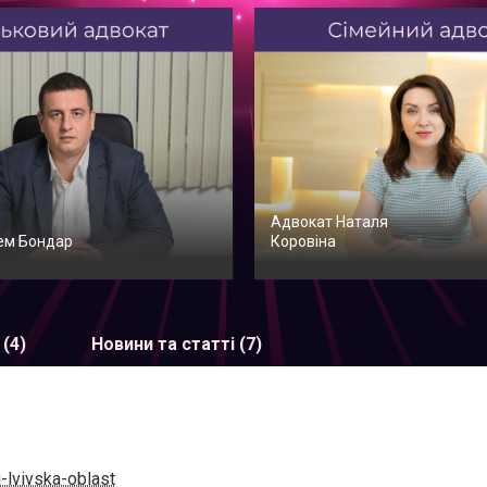
Адвокат Наталя
ем Бондар
Коровіна
 (4)
Новини та статті (7)
-lvivska-oblast