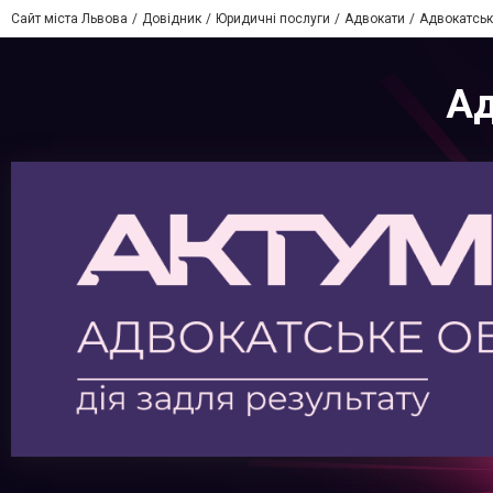
Сайт міста Львова
Довідник
Юридичні послуги
Адвокати
Адвокатськ
Ад