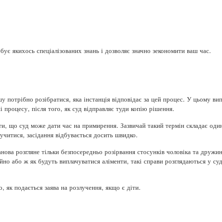
бує якихось спеціалізованих знань і дозволяє значно зекономити ваш час.
шу потрібно розібратися, яка інстанція відповідає за цей процес. У цьому в
 процесу, після того, як суд відправляє туди копію рішення.
ти, що суд може дати час на примирення. Зазвичай такий термін складає один
учитися, засідання відбувається досить швидко.
анова розгляне тільки безпосередньо розірвання стосунків чоловіка та друж
йно або ж як будуть виплачуватися аліменти, такі справи розглядаються у с
 як подається заява на розлучення, якщо є діти.