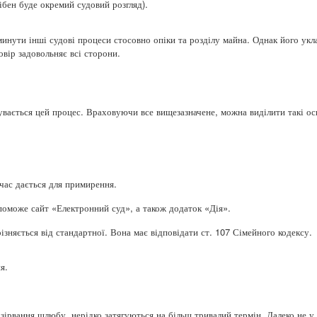
рібен буде окремий судовий розгляд).
минути інші судові процеси стосовно опіки та розділу майна. Однак його ук
овір задовольняє всі сторони.
бувається цей процес. Враховуючи все вищезазначене, можна виділити такі о
 час дається для примирення.
поможе сайт «Електронний суд», а також додаток «Дія».
різняється від стандартної. Вона має відповідати ст. 107 Сімейного кодексу.
я.
озірвання шлюбу, нерідко затягуються на більш тривалий термін. Далеко не у