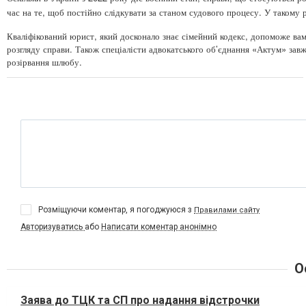
час на те, щоб постійно слідкувати за станом судового процесу. У такому
Кваліфікований юрист, який досконало знає сімейний кодекс, допоможе вам
розгляду справи. Також спеціалісти адвокатського об’єднання «Актум» завжд
розірвання шлюбу.
Розміщуючи коментар, я погоджуюся з
Правилами сайту
Авторизуватись
або
Написати коментар анонімно
О
Заява до ТЦК та СП про надання відстрочки