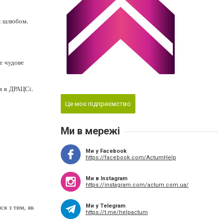
им шлюбом.
е чудове
я в ДРАЦСі.
Це моє підприємство
Ми в мережі
Ми у Facebook
https://facebook.com/ActumHelp
Ми в Instagram
https://instagram.com/actum.com.ua/
ся з тим, як
Ми у Telegram
https://t.me/helpactum