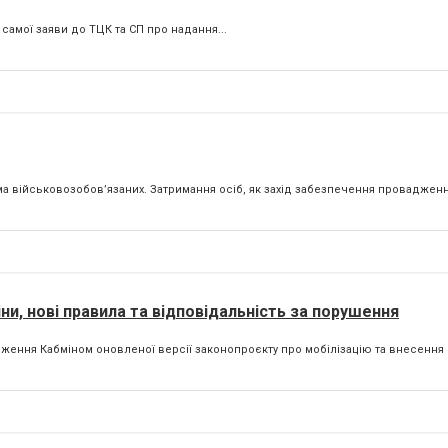
 самої заяви до ТЦК та СП про надання...
військовозобов’язаних. Затримання осіб, як захід забезпечення провадження
ни, нові правила та відповідальність за порушення
ення Кабміном оновленої версії законопроєкту про мобілізацію та внесення йо