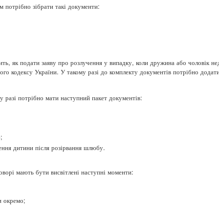
 потрібно зібрати такі документи:
ть, як подати заяву про розлучення у випадку, коли дружина або чоловік не
ого кодексу України. У такому разі до комплекту документів потрібно додат
.
у разі потрібно мати наступний пакет документів:
;
ення дитини після розірвання шлюбу.
оворі мають бути висвітлені наступні моменти:
и окремо;