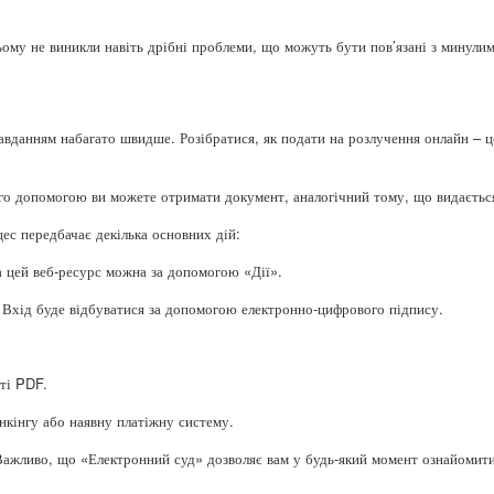
ьому не виникли навіть дрібні проблеми, що можуть бути пов’язані з минул
авданням набагато швидше. Розібратися, як подати на розлучення онлайн – ц
його допомогою ви можете отримати документ, аналогічний тому, що видаєтьс
цес передбачає декілька основних дій:
а цей веб-ресурс можна за допомогою «Дії».
. Вхід буде відбуватися за допомогою електронно-цифрового підпису.
ті PDF.
анкінгу або наявну платіжну систему.
 Важливо, що «Електронний суд» дозволяє вам у будь-який момент ознайомити