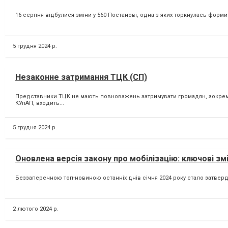
16 серпня відбулися зміни у 560 Постанові, одна з яких торкнулась форми
5 грудня 2024 р.
Незаконне затримання ТЦК (СП)
Представники ТЦК не мають повноважень затримувати громадян, зокрема 
КУпАП, входить...
5 грудня 2024 р.
Оновлена версія закону про мобілізацію: ключові змі
Беззаперечною топ-новиною останніх днів січня 2024 року стало затвердж
2 лютого 2024 р.