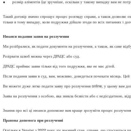
●
розмір аліментів (це зручніше, оскільки у такому випадку вам не пот
Такий договір значно спрощує процес розгляду справи, а також дозволяє о
тільки в тому випадку, коли подружжя дійшло згоди по всіх питаннях і дог
Нюанси подання заяви на розлучення
Ми розібралися, як подати документи на розлучення, а також, як саме від
Розірвати шлюб можна через ДРАЦС або суд.
ДРАЦС приймає заяви тільки від того подружжя, яке не має дітей.
Після подання заяви в суд, вам, можливо, доведеться почекати місяць. Цей
Ви можете дуже легко подати заяву про розлучення online, у цьому вам до
Заява на розлучення з особою, яка зникла безвісти або є недієздатною, від
Знання про всі ці нюанси допоможе вам краще зрозуміти процес розлученн
Правова допомога при розлученні
Оскільки в Україні з 2022 року діє воєнний стан, справи, що стосуються р