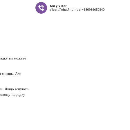
Ми у Viber
viber://chat?number=380986650540
ипадку ви можете
 місяць. Але
ини. Якщо існують
удовому порядку