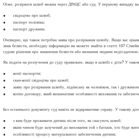
Отже, розірвати шлюб можна через ДРАЦС або суд. У першому випадку вам
●
свідоцтво про шлюб;
●
паспорт чоловіка;
●
паспорт дружини.
Очевидно, що також потрібна заява про розірвання шлюбу. Якщо вас цікави
зник безвісти, необхідну інформацію ви можете знайти в статті 107 Сімейн
судове рішення про зникнення безвісти або визнання людини недієздатною
Як подати на розлучення до суду правильно, якщо в шлюбі є діти? У таком
●
копії паспортів;
●
скан-копії свідоцтва про шлюб;
●
заяву про розірвання шлюбу, підписану як чоловіком, так і дружиною
●
копію договору, який визначатиме особливості виховання та забезпеч
Без останнього документу суд навіть не відкриватиме справу. У такому дог
●
з ким буде проживати дитина після того, як скасують шлюб;
●
яким чином буде залучений до виховання той з батьків, хто буде жит
●
особливості процесу матеріального забезпечення дитини;