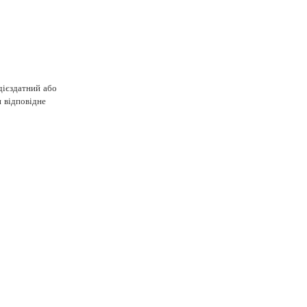
дієздатний або
и відповідне