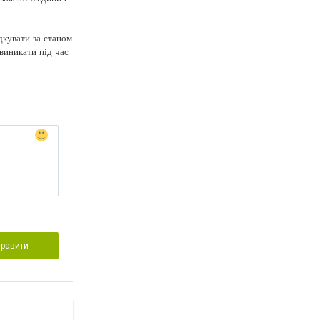
дкувати за станом
 виникати під час
правити