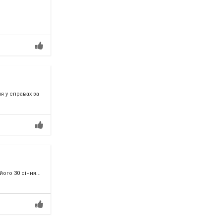
 у справах за
го 30 січня...