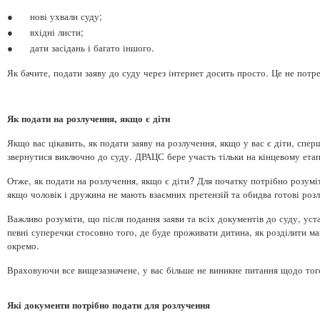
●
нові ухвали суду;
●
вхідні листи;
●
дати засідань і багато іншого.
Як бачите, подати заяву до суду через інтернет досить просто. Це не потре
Як подати на розлучення, якщо є діти
Якщо вас цікавить, як подати заяву на розлучення, якщо у вас є діти, спер
звернутися виключно до суду. ДРАЦС бере участь тільки на кінцевому етапі
Отже, як подати на розлучення, якщо є діти? Для початку потрібно розумі
якщо чоловік і дружина не мають взаємних претензій та обидва готові розл
Важливо розуміти, що після подання заяви та всіх документів до суду, уст
певні суперечки стосовно того, де буде проживати дитина, як розділити ма
окремо.
Враховуючи все вищезазначене, у вас більше не виникне питання щодо того,
Які документи потрібно подати для розлучення