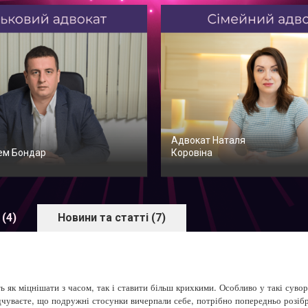
Адвокат Наталя
ем Бондар
Коровіна
 (4)
Новини та статті (7)
к міцнішати з часом, так і ставити більш крихкими. Особливо у такі суворі 
дчуваєте, що подружні стосунки вичерпали себе, потрібно попередньо розібр