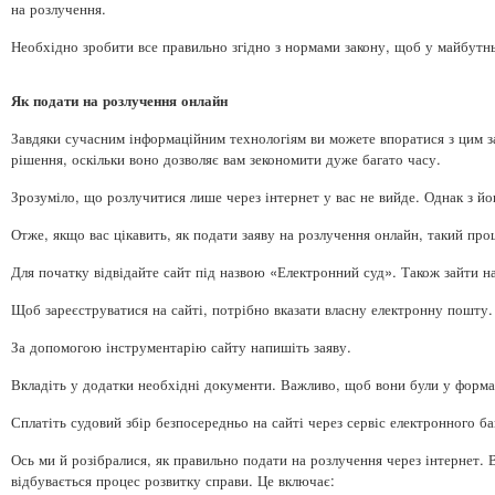
на розлучення.
Необхідно зробити все правильно згідно з нормами закону, щоб у майбутн
Як подати на розлучення онлайн
Завдяки сучасним інформаційним технологіям ви можете впоратися з цим з
рішення, оскільки воно дозволяє вам зекономити дуже багато часу.
Зрозуміло, що розлучитися лише через інтернет у вас не вийде. Однак з 
Отже, якщо вас цікавить, як подати заяву на розлучення онлайн, такий про
Для початку відвідайте сайт під назвою «Електронний суд». Також зайти н
Щоб зареєструватися на сайті, потрібно вказати власну електронну пошту
За допомогою інструментарію сайту напишіть заяву.
Вкладіть у додатки необхідні документи. Важливо, щоб вони були у форма
Сплатіть судовий збір безпосередньо на сайті через сервіс електронного б
Ось ми й розібралися, як правильно подати на розлучення через інтернет.
відбувається процес розвитку справи. Це включає: