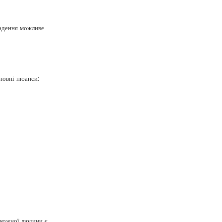
ладення можливе
сновні нюанси:
 кожної людини є